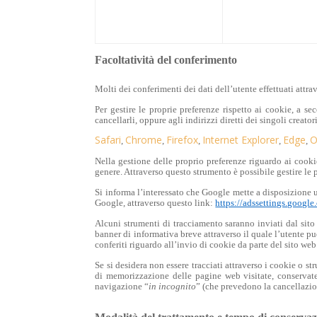
Facoltatività del conferimento
Molti dei conferimenti dei dati dell’utente effettuati attra
Per gestire le proprie preferenze rispetto ai cookie, a se
cancellarli, oppure agli indirizzi diretti dei singoli creator
Safari
Chrome
Firefox
Internet Explorer
Edge
O
,
,
,
,
,
Nella gestione delle proprio preferenze riguardo ai cooki
genere. Attraverso questo strumento è possibile gestire le
Si informa l’interessato che Google mette a disposizione u
Google, attraverso questo link:
https://adssettings.googl
Alcuni strumenti di tracciamento saranno inviati dal sito
banner di informativa breve attraverso il quale l’utente p
conferiti riguardo all’invio di cookie da parte del sito web
Se si desidera non essere tracciati attraverso i cookie o 
di memorizzazione delle pagine web visitate, conservate
navigazione “
in incognito
” (che prevedono la cancellazio