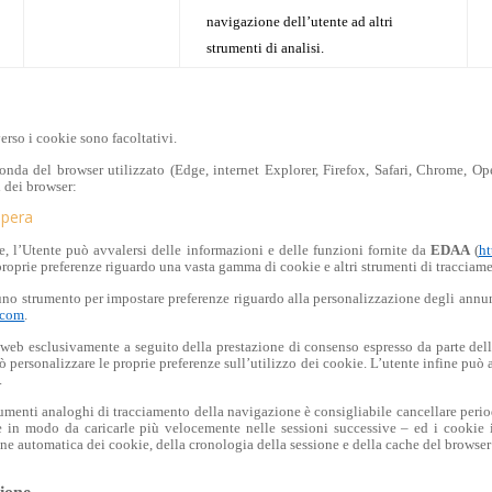
navigazione dell’utente ad altri
strumenti di analisi.
verso i cookie sono facoltativi.
conda del browser utilizzato (Edge, internet Explorer, Firefox, Safari, Chrome, Ope
i dei browser:
pera
e, l’Utente può avvalersi delle informazioni e delle funzioni fornite da
EDAA
(
ht
 proprie preferenze riguardo una vasta gamma di cookie e altri strumenti di tracciam
no strumento per impostare preferenze riguardo alla personalizzazione degli annunc
e.com
.
 web esclusivamente a seguito della prestazione di consenso espresso da parte dell
uò personalizzare le proprie preferenze sull’utilizzo dei cookie. L’utente infine può
.
strumenti analoghi di tracciamento della navigazione è consigliabile cancellare per
 in modo da caricarle più velocemente nelle sessioni successive – ed i cookie 
ne automatica dei cookie, della cronologia della sessione e della cache del browser