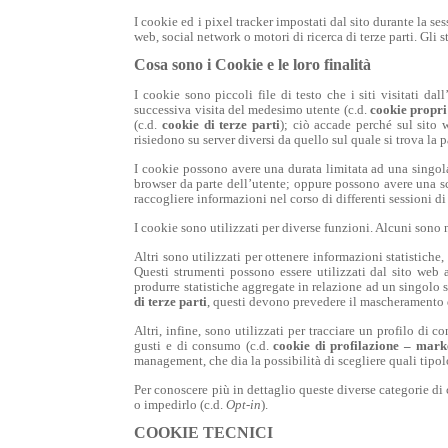
I cookie ed i pixel tracker impostati dal sito durante la ses
web, social network o motori di ricerca di terze parti. Gli 
Cosa sono i Cookie e le loro finalità
I cookie sono piccoli file di testo che i siti visitati da
successiva visita del medesimo utente (c.d.
cookie propri
(c.d.
cookie di terze parti
); ciò accade perché sul sito
risiedono su server diversi da quello sul quale si trova la
I cookie possono avere una durata limitata ad una singol
browser da parte dell’utente; oppure possono avere una sc
raccogliere informazioni nel corso di differenti sessioni d
I cookie sono utilizzati per diverse funzioni. Alcuni sono n
Altri sono utilizzati per ottenere informazioni statistich
Questi strumenti possono essere utilizzati dal sito web
produrre statistiche aggregate in relazione ad un singolo si
di terze parti
, questi devono prevedere il mascheramento di
Altri, infine, sono utilizzati per tracciare un profilo di
gusti e di consumo (c.d.
cookie di profilazione – mark
management, che dia la possibilità di scegliere quali tipol
Per conoscere più in dettaglio queste diverse categorie di
o impedirlo (c.d.
Opt-in
).
COOKIE TECNICI