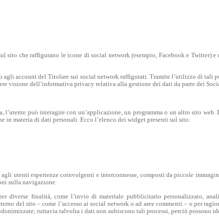
 sul sito che raffigurano le icone di social network (esempio, Facebook e Twitter) 
o agli account del Titolare sui social network raffigurati. Tramite l’utilizzo di tali p
re visione dell’informativa privacy relativa alla gestione dei dati da parte dei Soci
ica, l’utente può interagire con un’applicazione, un programma o un altro sito web. L
e in materia di dati personali. Ecco l’elenco dei widget presenti sul sito:
ire agli utenti esperienze coinvolgenti e interconnesse, composti da piccole immagini
oni sulla navigazione.
per diverse finalità, come l’invio di materiale pubblicitario personalizzato, anali
interno del sito – come l’accesso ai social network o ad aree commenti – o per ragio
donimizzate; tuttavia talvolta i dati non subiscono tali processi, perciò possono id