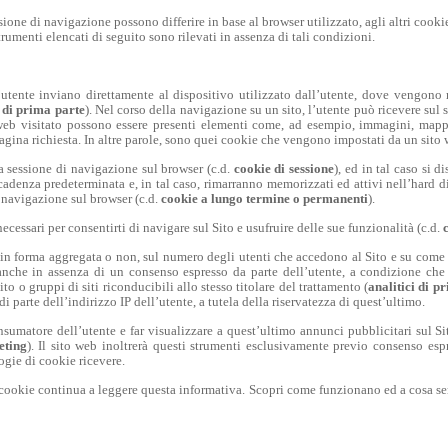
sione di navigazione possono differire in base al browser utilizzato, agli altri cookie
strumenti elencati di seguito sono rilevati in assenza di tali condizioni.
ll’utente inviano direttamente al dispositivo utilizzato dall’utente, dove vengono m
 di prima parte
). Nel corso della navigazione su un sito, l’utente può ricevere sul 
 web visitato possono essere presenti elementi come, ad esempio, immagini, mappe
 pagina richiesta. In altre parole, sono quei cookie che vengono impostati da un sito
a sessione di navigazione sul browser (c.d.
cookie di sessione
), ed in tal caso si
adenza predeterminata e, in tal caso, rimarranno memorizzati ed attivi nell’hard di
i navigazione sul browser (c.d.
cookie a lungo termine o permanenti
).
ecessari per consentirti di navigare sul Sito e usufruire delle sue funzionalità (c.d.
e, in forma aggregata o non, sul numero degli utenti che accedono al Sito e su come i
 anche in assenza di un consenso espresso da parte dell’utente, a condizione che 
to o gruppi di siti riconducibili allo stesso titolare del trattamento (
analitici di p
 parte dell’indirizzo IP dell’utente, a tutela della riservatezza di quest’ultimo.
 consumatore dell’utente e far visualizzare a quest’ultimo annunci pubblicitari sul S
eting
). Il sito web inoltrerà questi strumenti esclusivamente previo consenso esp
ogie di cookie ricevere.
 cookie continua a leggere questa informativa. Scopri come funzionano ed a cosa ser