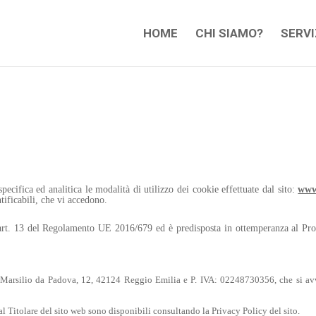
HOME
CHI SIAMO?
SERVI
pecifica ed analitica le modalità di utilizzo dei cookie effettuate dal sito:
www.
ntificabili, che vi accedono.
ll’art. 13 del Regolamento UE 2016/679 ed è predisposta in ottemperanza al Pr
Marsilio da Padova, 12, 42124 Reggio Emilia e P. IVA: 02248730356, che si avval
dal Titolare del sito web sono disponibili consultando la Privacy Policy del sito.