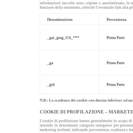
informazioni raccolte sono criptate o anonimizzate, in m
funzione dello strumento, oltreché l’eventuale link alla pri
Denominazione
Provenienza
_gat_gtag_UA_***
Prima Parte
_ga
Prima Parte
_gid
Prima Parte
N.B.: La scadenza dei cookie con durata inferiore ad un
COOKIE DI PROFILAZIONE – MARKET
I cookie di profilazione hanno generalmente lo scopo di t
inserirlo in determinate categorie omogenee per personali
marketing inoltrati, indicando provenienza, scadenza e funz