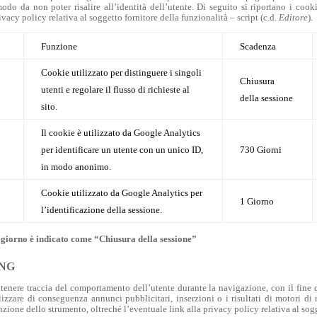
odo da non poter risalire all’identità dell’utente.
Di seguito si riportano i cook
vacy policy relativa al soggetto fornitore della funzionalità – script (c.d.
Editore
).
Funzione
Scadenza
Cookie utilizzato per distinguere i singoli
Chiusura
utenti e regolare il flusso di richieste al
della sessione
sito.
Il cookie è utilizzato da Google Analytics
per identificare un utente con un unico ID,
730 Giorni
in modo anonimo.
Cookie utilizzato da Google Analytics per
1 Giorno
l’identificazione della sessione.
 giorno è indicato come “Chiusura della sessione”
ING
enere traccia del comportamento dell’utente durante la navigazione, con il fine d
zzare di conseguenza annunci pubblicitari, inserzioni o i risultati di motori di 
ione dello strumento, oltreché l’eventuale link alla privacy policy relativa al sogge