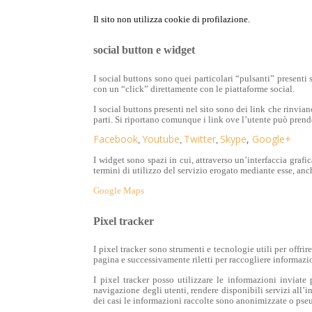
Il sito non utilizza cookie di profilazione.
social button e widget
I social buttons sono quei particolari “pulsanti” presenti
con un “click” direttamente con le piattaforme social.
I social buttons presenti nel sito sono dei link che rinvian
parti. Si riportano comunque i link ove l’utente può prende
Facebook
Youtube
Twitter
Skype
,
Google+
,
,
,
I widget sono spazi in cui, attraverso un’interfaccia graf
termini di utilizzo del servizio erogato mediante esse, anch
Google Maps
Pixel tracker
I pixel tracker sono strumenti e tecnologie utili per offr
pagina e successivamente riletti per raccogliere informazi
I pixel tracker posso utilizzare le informazioni inviate 
navigazione degli utenti, rendere disponibili servizi all’
dei casi le informazioni raccolte sono anonimizzate o pseu