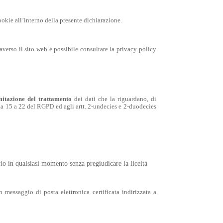
cookie all’interno della presente dichiarazione.
raverso il sito web è possibile consultare la privacy policy
mitazione del trattamento
dei dati che la riguardano, di
. da 15 a 22 del RGPD ed agli artt. 2-undecies e 2-duodecies
arlo in qualsiasi momento senza pregiudicare la liceità
n messaggio di posta elettronica certificata indirizzata a