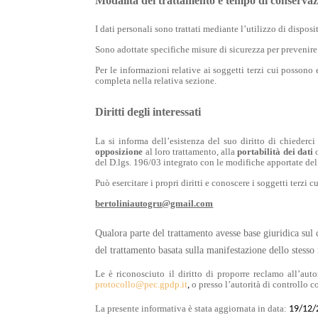
Modalità del trattamento e tempo di conserva
I dati personali sono trattati mediante l’utilizzo di dispos
Sono adottate specifiche misure di sicurezza per prevenire la
Per le informazioni relative ai soggetti terzi cui possono 
completa nella relativa sezione.
Diritti degli interessati
La si informa dell’esistenza del suo diritto di chiederci 
opposizione
al loro trattamento, alla
portabilità dei dati
o
del D.lgs. 196/03 integrato con le modifiche apportate d
Può esercitare i propri diritti e conoscere i soggetti terzi
bertoliniautogru@gmail.com
Qualora parte del trattamento avesse base giuridica sul co
del trattamento basata sulla manifestazione dello stesso
Le è riconosciuto il diritto di proporre reclamo all’auto
protocollo@pec.gpdp.it
,
o presso l’autorità di controllo 
La presente informativa è stata aggiornata in data:
19/12/