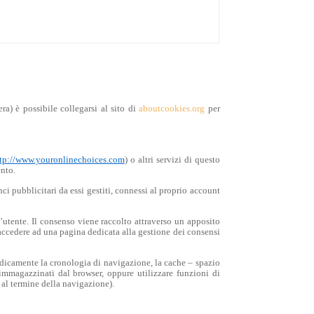
ra) è possibile collegarsi al sito di
aboutcookies.org
per
tp://www.youronlinechoices.com
) o altri servizi di questo
ento.
i pubblicitari da essi gestiti, connessi al proprio account
’utente. Il consenso viene raccolto attraverso un apposito
 accedere ad una pagina dedicata alla gestione dei consensi
iodicamente la cronologia di navigazione, la cache – spazio
immagazzinati dal browser, oppure utilizzare funzioni di
 al termine della navigazione).