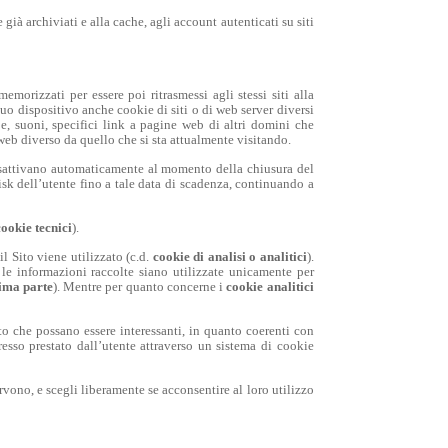
 già archiviati e alla cache, agli account autenticati su siti
emorizzati per essere poi ritrasmessi agli stessi siti alla
suo dispositivo anche cookie di siti o di web server diversi
, suoni, specifici link a pagine web di altri domini che
 web diverso da quello che si sta attualmente visitando.
 disattivano automaticamente al momento della chiusura del
sk dell’utente fino a tale data di scadenza, continuando a
cookie tecnici
).
l Sito viene utilizzato (c.d.
cookie di analisi o analitici
).
le informazioni raccolte siano utilizzate unicamente per
rima parte
). Mentre per quanto concerne i
cookie analitici
ito che possano essere interessanti, in quanto coerenti con
resso prestato dall’utente attraverso un sistema di cookie
vono, e scegli liberamente se acconsentire al loro utilizzo