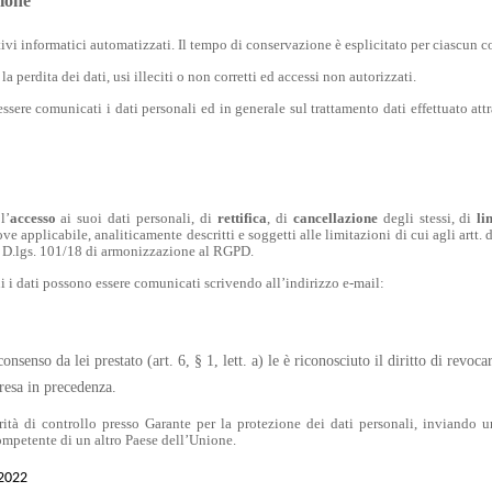
zione
itivi informatici automatizzati. Il tempo di conservazione è esplicitato per ciascun 
 perdita dei dati, usi illeciti o non corretti ed accessi non autorizzati.
essere comunicati i dati personali ed in generale sul trattamento dati effettuato att
l’
accesso
ai suoi dati personali, di
rettifica
, di
cancellazione
degli stessi, di
li
ve applicabile, analiticamente descritti e soggetti alle limitazioni di cui agli artt
el D.lgs. 101/18 di armonizzazione al RGPD.
 cui i dati possono essere comunicati scrivendo all’indirizzo e-mail:
nsenso da lei prestato (art. 6, § 1, lett. a) le è riconosciuto il diritto di revoc
 resa in precedenza.
rità di controllo presso Garante per la protezione dei dati personali, inviando u
competente di un altro Paese dell’Unione.
2022