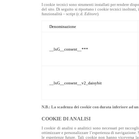
I cookie tecnici sono strumenti installati per rendere dis
del sito. Di seguito si riportano i cookie tecnici inoltrat
funzionalità – script (c.d.
Editore
).
Denominazione
__lxG__consent__***
__lxG__consent__v2_daisybit
N.B.: La scadenza dei cookie con durata inferiore ad un
COOKIE DI ANALISI
I cookie di analisi o analitici sono necessari per raccogl
ottimizzare e personalizzare l’esperienza di navigazione. S
le esperienze future. Tali cookie non hanno viceversa la