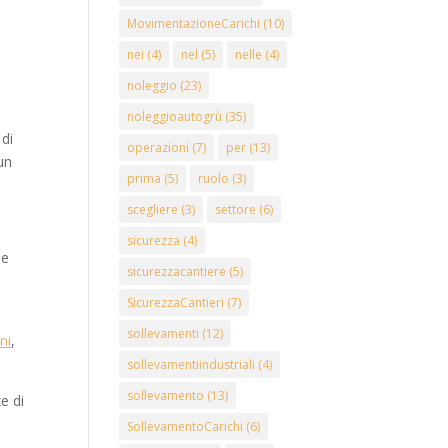
MovimentazioneCarichi
(10)
nei
(4)
nel
(5)
nelle
(4)
noleggio
(23)
noleggioautogrù
(35)
 di
operazioni
(7)
per
(13)
un
prima
(5)
ruolo
(3)
scegliere
(3)
settore
(6)
sicurezza
(4)
he
sicurezzacantiere
(5)
SicurezzaCantieri
(7)
sollevamenti
(12)
ni
,
sollevamentiindustriali
(4)
sollevamento
(13)
e di
SollevamentoCarichi
(6)