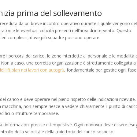
nizia prima del sollevamento
eceduta da un breve incontro operativo durante il quale vengono def
eratori e le eventuali criticità presenti nell’area di intervento. Questo
tieri complessi, dove più squadre possono operare
re i percorsi del carico, le zone interdette al personale e le modalità 
 Non a caso, una corretta organizzazione è strettamente collegata a
del lift plan nei lavori con autogrù
, fondamentale per gestire ogni fase
del carico e deve operare nel pieno rispetto delle indicazioni ricevute.
la macchina, non sempre riesce a vedere chiaramente il punto di caric
edifici o strutture temporanee.
 su informazioni precise e tempestive. Ogni manovra deve essere ese
ollo della velocità e della traiettoria del carico sospeso.