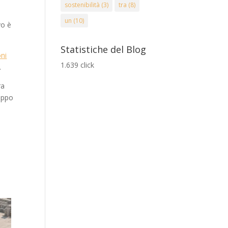
sostenibilità
(3)
tra
(8)
un
(10)
vo è
Statistiche del Blog
oni
1.639 click
.
ra
ruppo