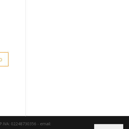
o P.IVA: 02248730356 - email: