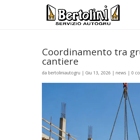
Coordinamento tra gru
cantiere
da
bertoliniautogru
|
Giu 13, 2026
|
news
|
0 c