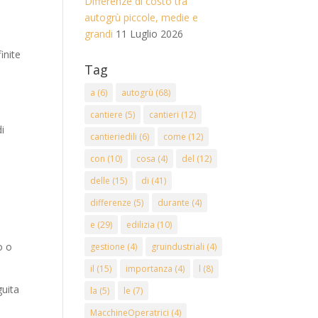
Differenze di costo tra
autogrù piccole, medie e
grandi
11 Luglio 2026
inite
Tag
a
(6)
autogrù
(68)
cantiere
(5)
cantieri
(12)
di
cantieriedili
(6)
come
(12)
con
(10)
cosa
(4)
del
(12)
delle
(15)
di
(41)
differenze
(5)
durante
(4)
e
(29)
edilizia
(10)
o o
gestione
(4)
gruindustriali
(4)
il
(15)
importanza
(4)
l
(8)
guita
la
(5)
le
(7)
MacchineOperatrici
(4)