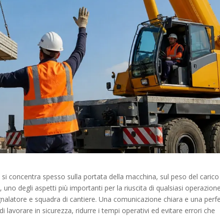
 si concentra spesso sulla portata della macchina, sul peso del carico
, uno degli aspetti più importanti per la riuscita di qualsiasi operazione
gnalatore e squadra di cantiere. Una comunicazione chiara e una perf
i lavorare in sicurezza, ridurre i tempi operativi ed evitare errori che