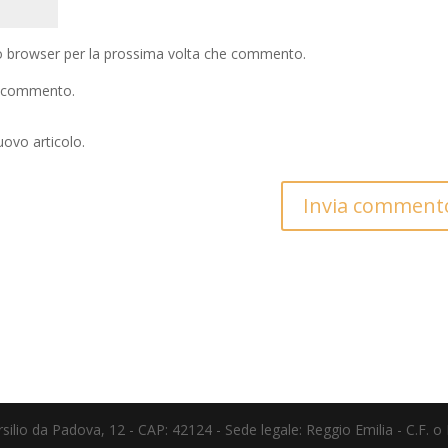
to browser per la prossima volta che commento.
io commento.
uovo articolo.
 Marsilio da Padova, 12 - CAP: 42124 - Sede legale: Reggio Emilia - C.F. 