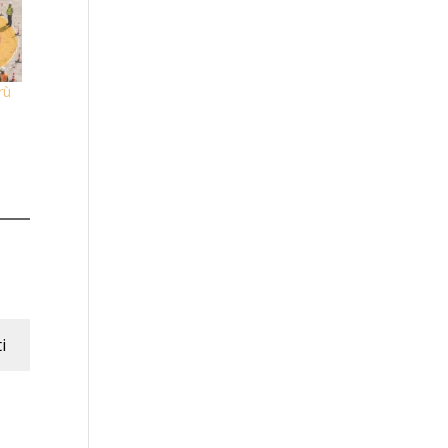
rù
ti