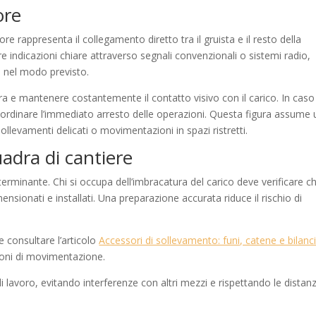
ore
tore rappresenta il collegamento diretto tra il gruista e il resto della
 indicazioni chiare attraverso segnali convenzionali o sistemi radio,
 nel modo previsto.
ra e mantenere costantemente il contatto visivo con il carico. In caso
di ordinare l’immediato arresto delle operazioni. Questa figura assume 
ollevamenti delicati o movimentazioni in spazi ristretti.
uadra di cantiere
erminante. Chi si occupa dell’imbracatura del carico deve verificare c
nsionati e installati. Una preparazione accurata riduce il rischio di
 consultare l’articolo
Accessori di sollevamento: funi, catene e bilanci
zioni di movimentazione.
i lavoro, evitando interferenze con altri mezzi e rispettando le distanz