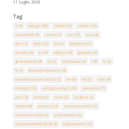
11 Luglio 2026
Tag
a
(6)
autogrù
(68)
cantiere
(5)
cantieri
(12)
cantieriedili
(6)
come
(12)
con
(10)
cosa
(4)
del
(12)
delle
(15)
di
(41)
differenze
(5)
durante
(4)
e
(29)
edilizia
(10)
gestione
(4)
gruindustriali
(4)
il
(15)
importanza
(4)
l
(8)
la
(5)
le
(7)
MacchineOperatrici
(4)
MovimentazioneCarichi
(10)
nei
(4)
nel
(5)
nelle
(4)
noleggio
(23)
noleggioautogrù
(35)
operazioni
(7)
per
(13)
prima
(5)
ruolo
(3)
scegliere
(3)
settore
(6)
sicurezza
(4)
sicurezzacantiere
(5)
SicurezzaCantieri
(7)
sollevamenti
(12)
sollevamentiindustriali
(4)
sollevamento
(13)