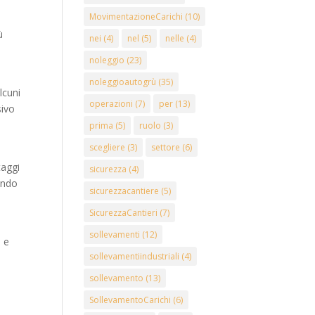
MovimentazioneCarichi
(10)
ù
nei
(4)
nel
(5)
nelle
(4)
noleggio
(23)
noleggioautogrù
(35)
lcuni
operazioni
(7)
per
(13)
sivo
prima
(5)
ruolo
(3)
scegliere
(3)
settore
(6)
taggi
sicurezza
(4)
tando
sicurezzacantiere
(5)
SicurezzaCantieri
(7)
sollevamenti
(12)
i e
sollevamentiindustriali
(4)
sollevamento
(13)
SollevamentoCarichi
(6)