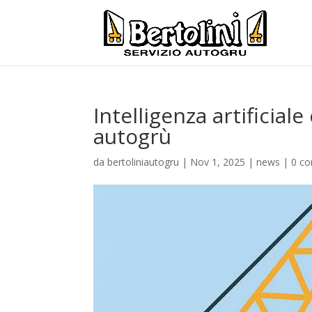
Intelligenza artificial
autogrù
da
bertoliniautogru
|
Nov 1, 2025
|
news
|
0 c