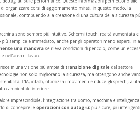
 dettagliati sulle performance. Queste informazioni permettono alle
 e di organizzare corsi di aggiornamento mirati. In questo modo, la
essionale, contribuendo alla creazione di una cultura della sicurezza pi
macchina sono sempre più intuitive. Schermi touch, realtà aumentata e
 più semplice e immediato, anche per gli operatori meno esperti. In a
mente una manovra
se rileva condizioni di pericolo, come un ecces
e nell’area di lavoro.
nserisce in una visione più ampia di
transizione digitale
del settore
 tecnologie non solo migliorano la sicurezza, ma ottengono anche van
enibilità. L’IA, infatti, ottimizza i movimenti e riduce gli sprechi, aiu
to ambientale inferiore.
lore imprescindibile, l’integrazione tra uomo, macchina e intelligenza
odo di concepire le
operazioni con autogrù
: più sicure, più intelligent