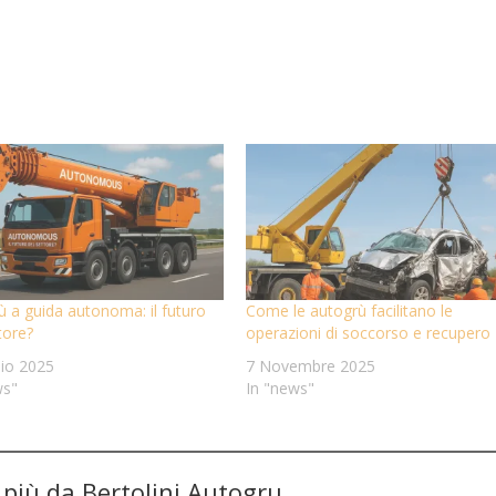
ù a guida autonoma: il futuro
Come le autogrù facilitano le
tore?
operazioni di soccorso e recupero
lio 2025
7 Novembre 2025
ws"
In "news"
i più da Bertolini Autogru