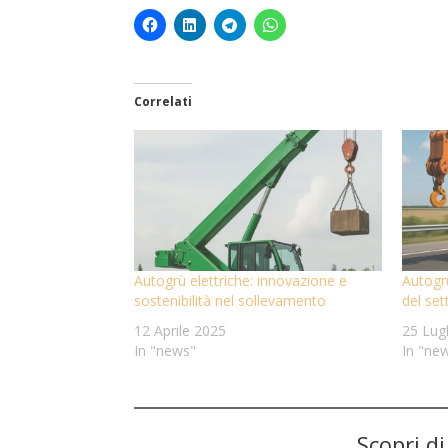
Correlati
Autogrù elettriche: innovazione e
Autogr
sostenibilità nel sollevamento
del set
12 Aprile 2025
25 Lug
In "news"
In "ne
Scopri d