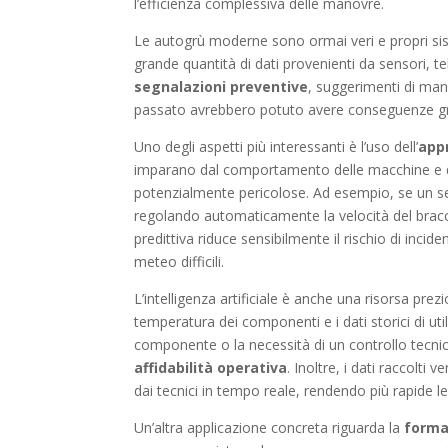
l’efficienza complessiva delle manovre.
Le autogrù moderne sono ormai veri e propri sist
grande quantità di dati provenienti da sensori, 
segnalazioni preventive
, suggerimenti di man
passato avrebbero potuto avere conseguenze gr
Uno degli aspetti più interessanti è l’uso dell’
app
imparano dal comportamento delle macchine e dag
potenzialmente pericolose. Ad esempio, se un s
regolando automaticamente la velocità del braccio
predittiva riduce sensibilmente il rischio di incid
meteo difficili.
L’intelligenza artificiale è anche una risorsa prez
temperatura dei componenti e i dati storici di util
componente o la necessità di un controllo tecni
affidabilità operativa
. Inoltre, i dati raccolt
dai tecnici in tempo reale, rendendo più rapide le 
Un’altra applicazione concreta riguarda la
forma