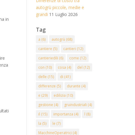
Differenze di costo tra
autogrù piccole, medie e
grandi
11 Luglio 2026
ma in
Tag
a
(6)
autogrù
(68)
cantiere
(5)
cantieri
(12)
ire
cantieriedili
(6)
come
(12)
tenza
con
(10)
cosa
(4)
del
(12)
delle
(15)
di
(41)
differenze
(5)
durante
(4)
e
(29)
edilizia
(10)
gestione
(4)
gruindustriali
(4)
ltati
il
(15)
importanza
(4)
l
(8)
la
(5)
le
(7)
MacchineOperatrici
(4)