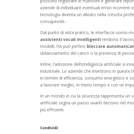
possono registrare le manovre e generare report
aziende di individuare eventuali errori ricorrenti
tecnologia diventa un alleato nella crescita prof
consapevole.
Dal punto di vista pratico, le interfacce uomo-
assistenti vocali intelligenti
rendono il lavoro
modelli, l’IA può perfino
bloccare automatica
sbilanciamento del carico o la presenza di person
Infine, l’adozione dell’intelligenza artificiale si i
industriale. Le aziende che investono in queste
in termini di efficienza, consumo energetico e sost
a lavorare meglio, in meno tempo e con un impat
In un mondo in cui la sicurezza rappresenta un va
artificiale segna un passo avanti decisivo nel m
più efficienti.
Condividi: