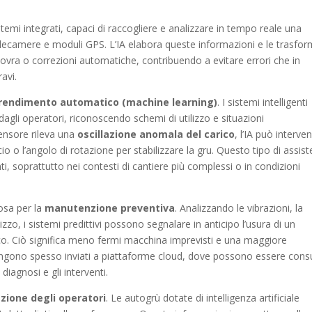
emi integrati, capaci di raccogliere e analizzare in tempo reale una
telecamere e moduli GPS. L’IA elabora queste informazioni e le trasfor
ovra o correzioni automatiche, contribuendo a evitare errori che in
avi.
rendimento automatico (machine learning)
. I sistemi intelligenti
li operatori, riconoscendo schemi di utilizzo e situazioni
ensore rileva una
oscillazione anomala del carico
, l’IA può interven
 o l’angolo di rotazione per stabilizzare la gru. Questo tipo di assis
enti, soprattutto nei contesti di cantiere più complessi o in condizioni
iosa per la
manutenzione preventiva
. Analizzando le vibrazioni, la
izzo, i sistemi predittivi possono segnalare in anticipo l’usura di un
co. Ciò significa meno fermi macchina imprevisti e una maggiore
i vengono spesso inviati a piattaforme cloud, dove possono essere consu
diagnosi e gli interventi.
zione degli operatori
. Le autogrù dotate di intelligenza artificiale