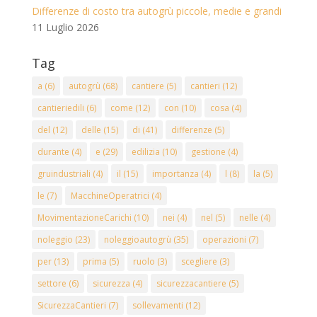
Differenze di costo tra autogrù piccole, medie e grandi
11 Luglio 2026
Tag
a
(6)
autogrù
(68)
cantiere
(5)
cantieri
(12)
cantieriedili
(6)
come
(12)
con
(10)
cosa
(4)
del
(12)
delle
(15)
di
(41)
differenze
(5)
durante
(4)
e
(29)
edilizia
(10)
gestione
(4)
gruindustriali
(4)
il
(15)
importanza
(4)
l
(8)
la
(5)
le
(7)
MacchineOperatrici
(4)
MovimentazioneCarichi
(10)
nei
(4)
nel
(5)
nelle
(4)
noleggio
(23)
noleggioautogrù
(35)
operazioni
(7)
per
(13)
prima
(5)
ruolo
(3)
scegliere
(3)
settore
(6)
sicurezza
(4)
sicurezzacantiere
(5)
SicurezzaCantieri
(7)
sollevamenti
(12)