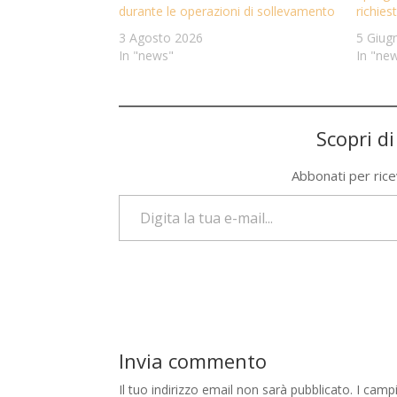
durante le operazioni di sollevamento
richies
3 Agosto 2026
5 Giug
In "news"
In "ne
Scopri d
Abbonati per riceve
Digita la tua e-mail...
Invia commento
Il tuo indirizzo email non sarà pubblicato.
I camp