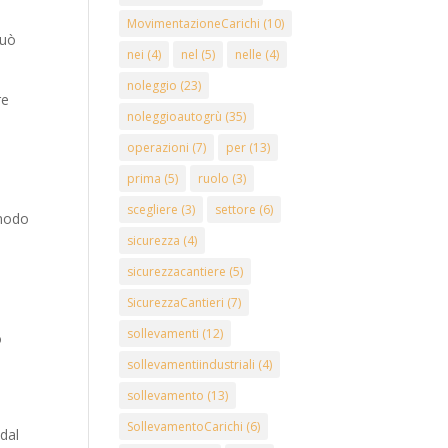
MovimentazioneCarichi
(10)
può
nei
(4)
nel
(5)
nelle
(4)
noleggio
(23)
re
noleggioautogrù
(35)
operazioni
(7)
per
(13)
prima
(5)
ruolo
(3)
scegliere
(3)
settore
(6)
 modo
sicurezza
(4)
sicurezzacantiere
(5)
SicurezzaCantieri
(7)
sollevamenti
(12)
ò
sollevamentiindustriali
(4)
sollevamento
(13)
SollevamentoCarichi
(6)
 dal