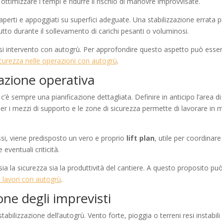
ttimizzare i tempi e ridurre il rischio di manovre improvvisate.
perti e appoggiati su superfici adeguate. Una stabilizzazione errata 
tto durante il sollevamento di carichi pesanti o voluminosi.
iasi intervento con autogrù. Per approfondire questo aspetto può esse
icurezza nelle operazioni con autogrù
.
cazione operativa
’è sempre una pianificazione dettagliata. Definire in anticipo l’area di
per i mezzi di supporto e le zone di sicurezza permette di lavorare in
essi, viene predisposto un vero e proprio
lift plan
, utile per coordinare
eventuali criticità.
ia la sicurezza sia la produttività del cantiere. A questo proposito pu
nei lavori con autogrù
.
one degli imprevisti
tabilizzazione dell’autogrù. Vento forte, pioggia o terreni resi instabili