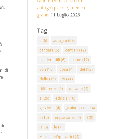
Differenze di costo tra
ri,
autogrù piccole, medie e
grandi
11 Luglio 2026
Tag
a
(6)
autogrù
(68)
uò
cantiere
(5)
cantieri
(12)
el
cantieriedili
(6)
come
(12)
con
(10)
cosa
(4)
del
(12)
mi di
ve
delle
(15)
di
(41)
differenze
(5)
durante
(4)
e
(29)
edilizia
(10)
gestione
(4)
gruindustriali
(4)
il
(15)
importanza
(4)
l
(8)
 del
la
(5)
le
(7)
re
MacchineOperatrici
(4)