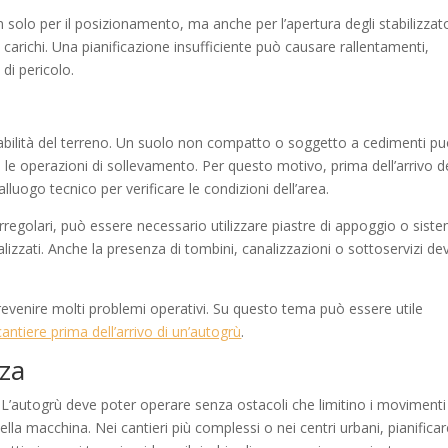
n solo per il posizionamento, ma anche per l’apertura degli stabilizzato
carichi. Una pianificazione insufficiente può causare rallentamenti,
 di pericolo.
tabilità del terreno. Un suolo non compatto o soggetto a cedimenti p
le operazioni di sollevamento. Per questo motivo, prima dell’arrivo d
luogo tecnico per verificare le condizioni dell’area.
 irregolari, può essere necessario utilizzare piastre di appoggio o siste
alizzati. Anche la presenza di tombini, canalizzazioni o sottoservizi de
revenire molti problemi operativi. Su questo tema può essere utile
antiere prima dell’arrivo di un’autogrù
.
zza
. L’autogrù deve poter operare senza ostacoli che limitino i movimenti
ella macchina. Nei cantieri più complessi o nei centri urbani, pianifica