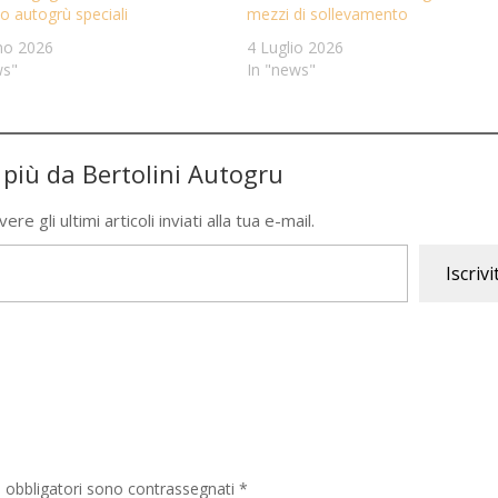
to autogrù speciali
mezzi di sollevamento
no 2026
4 Luglio 2026
ws"
In "news"
i più da Bertolini Autogru
re gli ultimi articoli inviati alla tua e-mail.
Iscrivi
i obbligatori sono contrassegnati
*