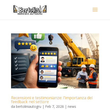
Recensioni e testimonianze: l’importanza del
feedback nel settore
da
bertoliniautogru
|
Feb 7, 2026
|
news