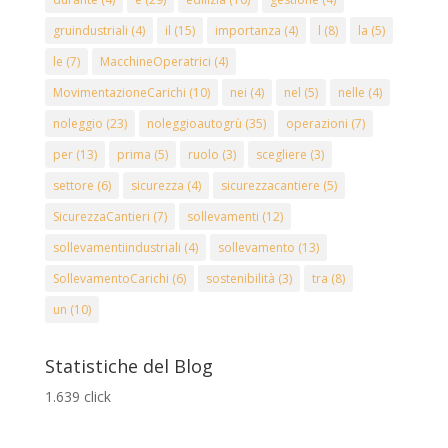
gruindustriali
(4)
il
(15)
importanza
(4)
l
(8)
la
(5)
le
(7)
MacchineOperatrici
(4)
MovimentazioneCarichi
(10)
nei
(4)
nel
(5)
nelle
(4)
noleggio
(23)
noleggioautogrù
(35)
operazioni
(7)
per
(13)
prima
(5)
ruolo
(3)
scegliere
(3)
settore
(6)
sicurezza
(4)
sicurezzacantiere
(5)
SicurezzaCantieri
(7)
sollevamenti
(12)
sollevamentiindustriali
(4)
sollevamento
(13)
SollevamentoCarichi
(6)
sostenibilità
(3)
tra
(8)
un
(10)
Statistiche del Blog
1.639 click