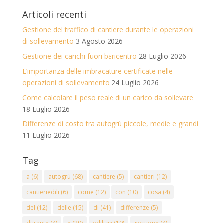
Articoli recenti
Gestione del traffico di cantiere durante le operazioni
di sollevamento
3 Agosto 2026
Gestione dei carichi fuori baricentro
28 Luglio 2026
L’importanza delle imbracature certificate nelle
operazioni di sollevamento
24 Luglio 2026
Come calcolare il peso reale di un carico da sollevare
18 Luglio 2026
Differenze di costo tra autogrù piccole, medie e grandi
11 Luglio 2026
Tag
a
(6)
autogrù
(68)
cantiere
(5)
cantieri
(12)
cantieriedili
(6)
come
(12)
con
(10)
cosa
(4)
del
(12)
delle
(15)
di
(41)
differenze
(5)
durante
(4)
e
(29)
edilizia
(10)
gestione
(4)