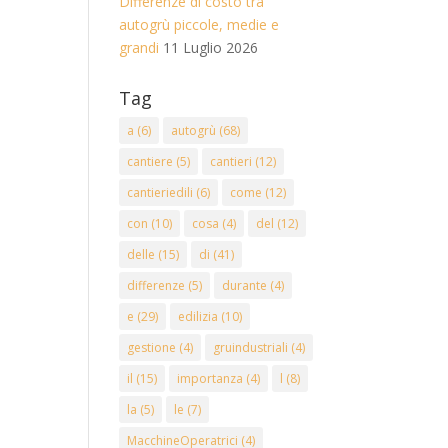
Differenze di costo tra
autogrù piccole, medie e
grandi
11 Luglio 2026
Tag
a
(6)
autogrù
(68)
cantiere
(5)
cantieri
(12)
cantieriedili
(6)
come
(12)
con
(10)
cosa
(4)
del
(12)
delle
(15)
di
(41)
differenze
(5)
durante
(4)
e
(29)
edilizia
(10)
gestione
(4)
gruindustriali
(4)
il
(15)
importanza
(4)
l
(8)
la
(5)
le
(7)
MacchineOperatrici
(4)