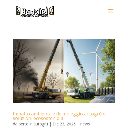
Impatto ambientale del noleggio autogrù e
soluzioni ecosostenibili
da
bertoliniautogru
|
Dic 23, 2025
|
news