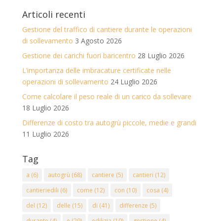
Articoli recenti
Gestione del traffico di cantiere durante le operazioni
di sollevamento
3 Agosto 2026
Gestione dei carichi fuori baricentro
28 Luglio 2026
L’importanza delle imbracature certificate nelle
operazioni di sollevamento
24 Luglio 2026
Come calcolare il peso reale di un carico da sollevare
18 Luglio 2026
Differenze di costo tra autogrù piccole, medie e grandi
11 Luglio 2026
Tag
a
(6)
autogrù
(68)
cantiere
(5)
cantieri
(12)
cantieriedili
(6)
come
(12)
con
(10)
cosa
(4)
del
(12)
delle
(15)
di
(41)
differenze
(5)
durante
(4)
e
(29)
edilizia
(10)
gestione
(4)