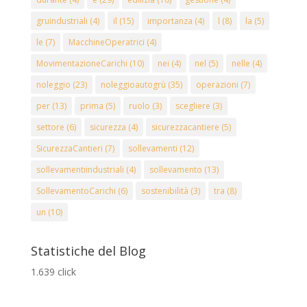
gruindustriali
(4)
il
(15)
importanza
(4)
l
(8)
la
(5)
le
(7)
MacchineOperatrici
(4)
MovimentazioneCarichi
(10)
nei
(4)
nel
(5)
nelle
(4)
noleggio
(23)
noleggioautogrù
(35)
operazioni
(7)
per
(13)
prima
(5)
ruolo
(3)
scegliere
(3)
settore
(6)
sicurezza
(4)
sicurezzacantiere
(5)
SicurezzaCantieri
(7)
sollevamenti
(12)
sollevamentiindustriali
(4)
sollevamento
(13)
SollevamentoCarichi
(6)
sostenibilità
(3)
tra
(8)
un
(10)
Statistiche del Blog
1.639 click