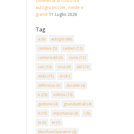
Differenze di costo tra
autogrù piccole, medie e
grandi
11 Luglio 2026
Tag
a
(6)
autogrù
(68)
cantiere
(5)
cantieri
(12)
cantieriedili
(6)
come
(12)
con
(10)
cosa
(4)
del
(12)
delle
(15)
di
(41)
differenze
(5)
durante
(4)
e
(29)
edilizia
(10)
gestione
(4)
gruindustriali
(4)
il
(15)
importanza
(4)
l
(8)
la
(5)
le
(7)
MacchineOperatrici
(4)