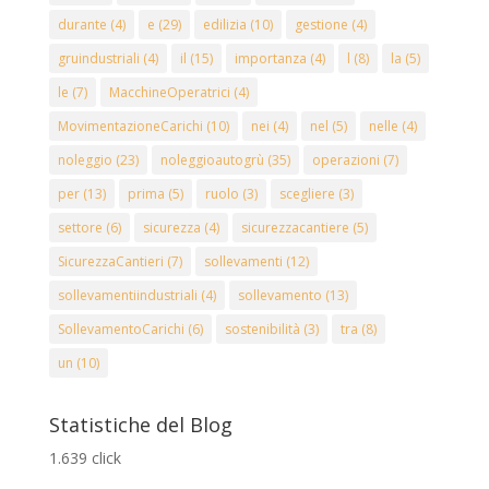
durante
(4)
e
(29)
edilizia
(10)
gestione
(4)
gruindustriali
(4)
il
(15)
importanza
(4)
l
(8)
la
(5)
le
(7)
MacchineOperatrici
(4)
MovimentazioneCarichi
(10)
nei
(4)
nel
(5)
nelle
(4)
noleggio
(23)
noleggioautogrù
(35)
operazioni
(7)
per
(13)
prima
(5)
ruolo
(3)
scegliere
(3)
settore
(6)
sicurezza
(4)
sicurezzacantiere
(5)
SicurezzaCantieri
(7)
sollevamenti
(12)
sollevamentiindustriali
(4)
sollevamento
(13)
SollevamentoCarichi
(6)
sostenibilità
(3)
tra
(8)
un
(10)
Statistiche del Blog
1.639 click