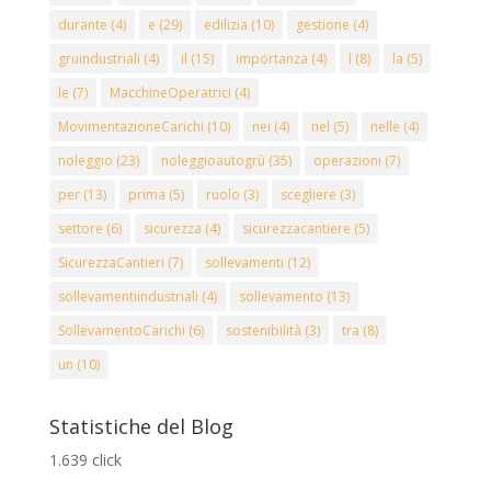
durante
(4)
e
(29)
edilizia
(10)
gestione
(4)
gruindustriali
(4)
il
(15)
importanza
(4)
l
(8)
la
(5)
le
(7)
MacchineOperatrici
(4)
MovimentazioneCarichi
(10)
nei
(4)
nel
(5)
nelle
(4)
noleggio
(23)
noleggioautogrù
(35)
operazioni
(7)
per
(13)
prima
(5)
ruolo
(3)
scegliere
(3)
settore
(6)
sicurezza
(4)
sicurezzacantiere
(5)
SicurezzaCantieri
(7)
sollevamenti
(12)
sollevamentiindustriali
(4)
sollevamento
(13)
SollevamentoCarichi
(6)
sostenibilità
(3)
tra
(8)
un
(10)
Statistiche del Blog
1.639 click