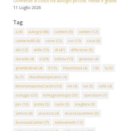
Differenze di costo tra autogrù piccole, medie e grandi
11 Luglio 2026
Tag
a
(6)
autogrù
(68)
cantiere
(5)
cantieri
(12)
cantieriedili
(6)
come
(12)
con
(10)
cosa
(4)
del
(12)
delle
(15)
di
(41)
differenze
(5)
durante
(4)
e
(29)
edilizia
(10)
gestione
(4)
gruindustriali
(4)
il
(15)
importanza
(4)
l
(8)
la
(5)
le
(7)
MacchineOperatrici
(4)
MovimentazioneCarichi
(10)
nei
(4)
nel
(5)
nelle
(4)
noleggio
(23)
noleggioautogrù
(35)
operazioni
(7)
per
(13)
prima
(5)
ruolo
(3)
scegliere
(3)
settore
(6)
sicurezza
(4)
sicurezzacantiere
(5)
SicurezzaCantieri
(7)
sollevamenti
(12)