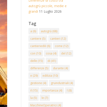
Differenze di costo tra
autogrù piccole, medie e
grandi
11 Luglio 2026
Tag
a
(6)
autogrù
(68)
cantiere
(5)
cantieri
(12)
cantieriedili
(6)
come
(12)
con
(10)
cosa
(4)
del
(12)
delle
(15)
di
(41)
differenze
(5)
durante
(4)
e
(29)
edilizia
(10)
gestione
(4)
gruindustriali
(4)
il
(15)
importanza
(4)
l
(8)
la
(5)
le
(7)
MacchineOperatrici
(4)