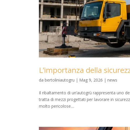
L’importanza della sicurez
da
bertoliniautogru
|
Mag 9, 2026
|
news
Il ribaltamento di un’autogrù rappresenta uno dei 
tratta di mezzi progettati per lavorare in sicure
molto pericolose....