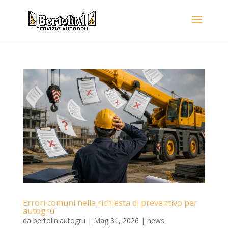
Errori comuni nella richiesta di preventivo per
autogrù
da
bertoliniautogru
|
Mag 31, 2026
|
news