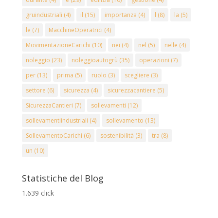
gruindustriali
(4)
il
(15)
importanza
(4)
l
(8)
la
(5)
le
(7)
MacchineOperatrici
(4)
MovimentazioneCarichi
(10)
nei
(4)
nel
(5)
nelle
(4)
noleggio
(23)
noleggioautogrù
(35)
operazioni
(7)
per
(13)
prima
(5)
ruolo
(3)
scegliere
(3)
settore
(6)
sicurezza
(4)
sicurezzacantiere
(5)
SicurezzaCantieri
(7)
sollevamenti
(12)
sollevamentiindustriali
(4)
sollevamento
(13)
SollevamentoCarichi
(6)
sostenibilità
(3)
tra
(8)
un
(10)
Statistiche del Blog
1.639 click