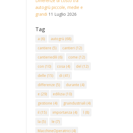
Differenze di costo tra
autogrù piccole, medie e
grandi
11 Luglio 2026
Tag
a
(6)
autogrù
(68)
cantiere
(5)
cantieri
(12)
cantieriedili
(6)
come
(12)
con
(10)
cosa
(4)
del
(12)
delle
(15)
di
(41)
differenze
(5)
durante
(4)
e
(29)
edilizia
(10)
gestione
(4)
gruindustriali
(4)
il
(15)
importanza
(4)
l
(8)
la
(5)
le
(7)
MacchineOperatrici
(4)