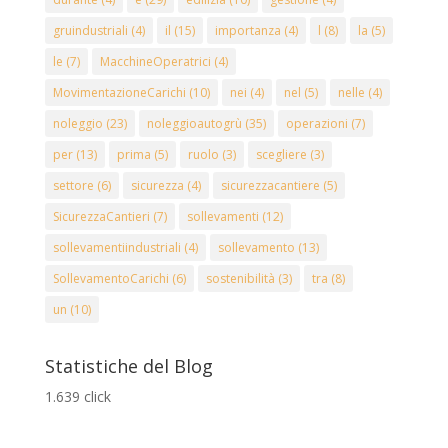
gruindustriali
(4)
il
(15)
importanza
(4)
l
(8)
la
(5)
le
(7)
MacchineOperatrici
(4)
MovimentazioneCarichi
(10)
nei
(4)
nel
(5)
nelle
(4)
noleggio
(23)
noleggioautogrù
(35)
operazioni
(7)
per
(13)
prima
(5)
ruolo
(3)
scegliere
(3)
settore
(6)
sicurezza
(4)
sicurezzacantiere
(5)
SicurezzaCantieri
(7)
sollevamenti
(12)
sollevamentiindustriali
(4)
sollevamento
(13)
SollevamentoCarichi
(6)
sostenibilità
(3)
tra
(8)
un
(10)
Statistiche del Blog
1.639 click