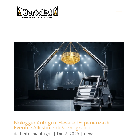
Noleggio Autogrù: Elevare l’Esperienza di
Eventi e Allestimenti Scenografici
da
bertoliniautogru
|
Dic 7, 2025
|
news