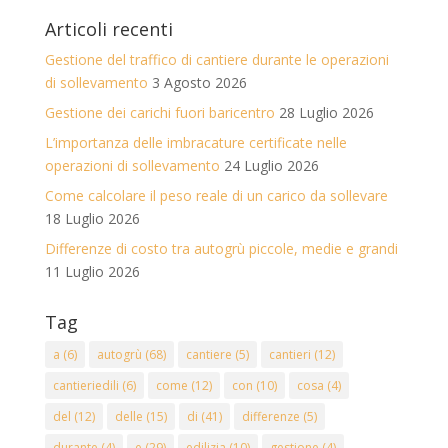
Articoli recenti
Gestione del traffico di cantiere durante le operazioni
di sollevamento
3 Agosto 2026
Gestione dei carichi fuori baricentro
28 Luglio 2026
L’importanza delle imbracature certificate nelle
operazioni di sollevamento
24 Luglio 2026
Come calcolare il peso reale di un carico da sollevare
18 Luglio 2026
Differenze di costo tra autogrù piccole, medie e grandi
11 Luglio 2026
Tag
a
(6)
autogrù
(68)
cantiere
(5)
cantieri
(12)
cantieriedili
(6)
come
(12)
con
(10)
cosa
(4)
del
(12)
delle
(15)
di
(41)
differenze
(5)
durante
(4)
e
(29)
edilizia
(10)
gestione
(4)