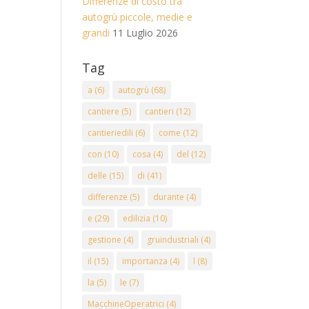
Differenze di costo tra
autogrù piccole, medie e
grandi
11 Luglio 2026
Tag
a
(6)
autogrù
(68)
cantiere
(5)
cantieri
(12)
cantieriedili
(6)
come
(12)
con
(10)
cosa
(4)
del
(12)
delle
(15)
di
(41)
differenze
(5)
durante
(4)
e
(29)
edilizia
(10)
gestione
(4)
gruindustriali
(4)
il
(15)
importanza
(4)
l
(8)
la
(5)
le
(7)
MacchineOperatrici
(4)