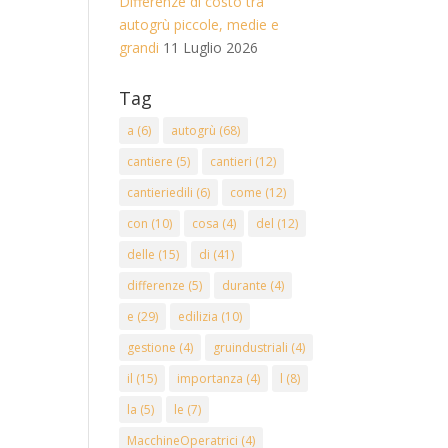
Differenze di costo tra
autogrù piccole, medie e
grandi
11 Luglio 2026
Tag
a
(6)
autogrù
(68)
cantiere
(5)
cantieri
(12)
cantieriedili
(6)
come
(12)
con
(10)
cosa
(4)
del
(12)
delle
(15)
di
(41)
differenze
(5)
durante
(4)
e
(29)
edilizia
(10)
gestione
(4)
gruindustriali
(4)
il
(15)
importanza
(4)
l
(8)
la
(5)
le
(7)
MacchineOperatrici
(4)