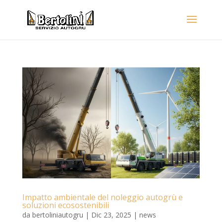
Impatto ambientale del noleggio autogrù e
soluzioni ecosostenibili
da
bertoliniautogru
|
Dic 23, 2025
|
news