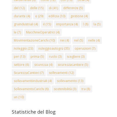
del
(12)
delle
(15)
di
(41)
differenze
(5)
durante
(4)
e
(29)
edilizia
(10)
gestione
(4)
gruindustriali
(4)
il
(15)
importanza
(4)
l
(8)
la
(5)
le
(7)
MacchineOperatrici
(4)
MovimentazioneCarichi
(10)
nei
(4)
nel
(5)
nelle
(4)
noleggio
(23)
noleggioautogrù
(35)
operazioni
(7)
per
(13)
prima
(5)
ruolo
(3)
scegliere
(3)
settore
(6)
sicurezza
(4)
sicurezzacantiere
(5)
SicurezzaCantieri
(7)
sollevamenti
(12)
sollevamentiindustriali
(4)
sollevamento
(13)
SollevamentoCarichi
(6)
sostenibilità
(3)
tra
(8)
un
(10)
Statistiche del Blog