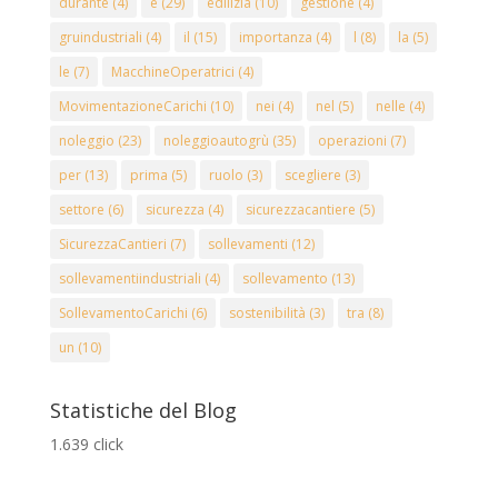
durante
(4)
e
(29)
edilizia
(10)
gestione
(4)
gruindustriali
(4)
il
(15)
importanza
(4)
l
(8)
la
(5)
le
(7)
MacchineOperatrici
(4)
MovimentazioneCarichi
(10)
nei
(4)
nel
(5)
nelle
(4)
noleggio
(23)
noleggioautogrù
(35)
operazioni
(7)
per
(13)
prima
(5)
ruolo
(3)
scegliere
(3)
settore
(6)
sicurezza
(4)
sicurezzacantiere
(5)
SicurezzaCantieri
(7)
sollevamenti
(12)
sollevamentiindustriali
(4)
sollevamento
(13)
SollevamentoCarichi
(6)
sostenibilità
(3)
tra
(8)
un
(10)
Statistiche del Blog
1.639 click