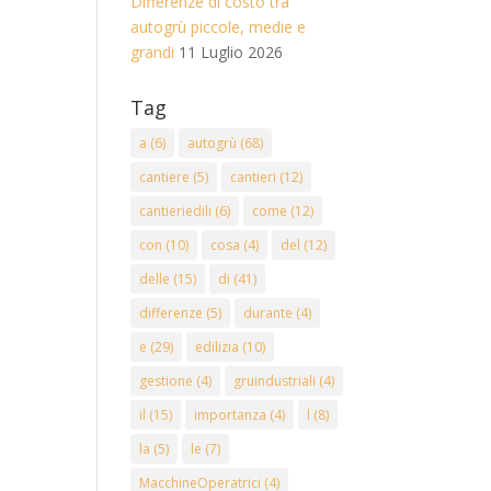
Differenze di costo tra
autogrù piccole, medie e
grandi
11 Luglio 2026
Tag
a
(6)
autogrù
(68)
cantiere
(5)
cantieri
(12)
cantieriedili
(6)
come
(12)
con
(10)
cosa
(4)
del
(12)
delle
(15)
di
(41)
differenze
(5)
durante
(4)
e
(29)
edilizia
(10)
gestione
(4)
gruindustriali
(4)
il
(15)
importanza
(4)
l
(8)
la
(5)
le
(7)
MacchineOperatrici
(4)