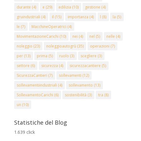
durante
(4)
e
(29)
edilizia
(10)
gestione
(4)
gruindustriali
(4)
il
(15)
importanza
(4)
l
(8)
la
(5)
le
(7)
MacchineOperatrici
(4)
MovimentazioneCarichi
(10)
nei
(4)
nel
(5)
nelle
(4)
noleggio
(23)
noleggioautogrù
(35)
operazioni
(7)
per
(13)
prima
(5)
ruolo
(3)
scegliere
(3)
settore
(6)
sicurezza
(4)
sicurezzacantiere
(5)
SicurezzaCantieri
(7)
sollevamenti
(12)
sollevamentiindustriali
(4)
sollevamento
(13)
SollevamentoCarichi
(6)
sostenibilità
(3)
tra
(8)
un
(10)
Statistiche del Blog
1.639 click