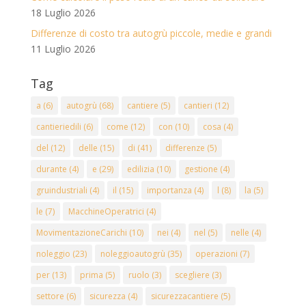
18 Luglio 2026
Differenze di costo tra autogrù piccole, medie e grandi
11 Luglio 2026
Tag
a
(6)
autogrù
(68)
cantiere
(5)
cantieri
(12)
cantieriedili
(6)
come
(12)
con
(10)
cosa
(4)
del
(12)
delle
(15)
di
(41)
differenze
(5)
durante
(4)
e
(29)
edilizia
(10)
gestione
(4)
gruindustriali
(4)
il
(15)
importanza
(4)
l
(8)
la
(5)
le
(7)
MacchineOperatrici
(4)
MovimentazioneCarichi
(10)
nei
(4)
nel
(5)
nelle
(4)
noleggio
(23)
noleggioautogrù
(35)
operazioni
(7)
per
(13)
prima
(5)
ruolo
(3)
scegliere
(3)
settore
(6)
sicurezza
(4)
sicurezzacantiere
(5)