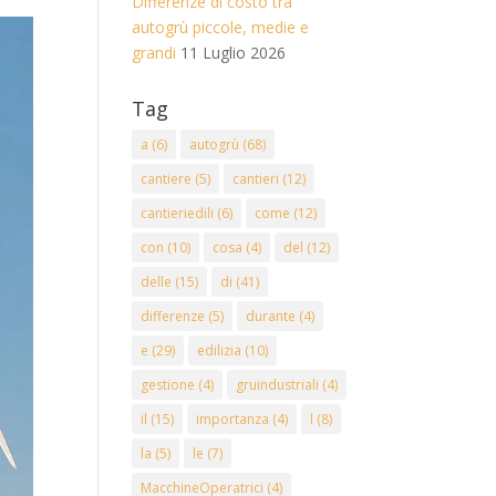
Differenze di costo tra
autogrù piccole, medie e
grandi
11 Luglio 2026
Tag
a
(6)
autogrù
(68)
cantiere
(5)
cantieri
(12)
cantieriedili
(6)
come
(12)
con
(10)
cosa
(4)
del
(12)
delle
(15)
di
(41)
differenze
(5)
durante
(4)
e
(29)
edilizia
(10)
gestione
(4)
gruindustriali
(4)
il
(15)
importanza
(4)
l
(8)
la
(5)
le
(7)
MacchineOperatrici
(4)