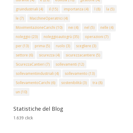
gruindustriali
(4)
il
(15)
importanza
(4)
l
(8)
la
(5)
le
(7)
MacchineOperatrici
(4)
MovimentazioneCarichi
(10)
nei
(4)
nel
(5)
nelle
(4)
noleggio
(23)
noleggioautogrù
(35)
operazioni
(7)
per
(13)
prima
(5)
ruolo
(3)
scegliere
(3)
settore
(6)
sicurezza
(4)
sicurezzacantiere
(5)
SicurezzaCantieri
(7)
sollevamenti
(12)
sollevamentiindustriali
(4)
sollevamento
(13)
SollevamentoCarichi
(6)
sostenibilità
(3)
tra
(8)
un
(10)
Statistiche del Blog
1.639 click