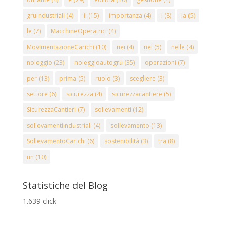
gruindustriali
(4)
il
(15)
importanza
(4)
l
(8)
la
(5)
le
(7)
MacchineOperatrici
(4)
MovimentazioneCarichi
(10)
nei
(4)
nel
(5)
nelle
(4)
noleggio
(23)
noleggioautogrù
(35)
operazioni
(7)
per
(13)
prima
(5)
ruolo
(3)
scegliere
(3)
settore
(6)
sicurezza
(4)
sicurezzacantiere
(5)
SicurezzaCantieri
(7)
sollevamenti
(12)
sollevamentiindustriali
(4)
sollevamento
(13)
SollevamentoCarichi
(6)
sostenibilità
(3)
tra
(8)
un
(10)
Statistiche del Blog
1.639 click