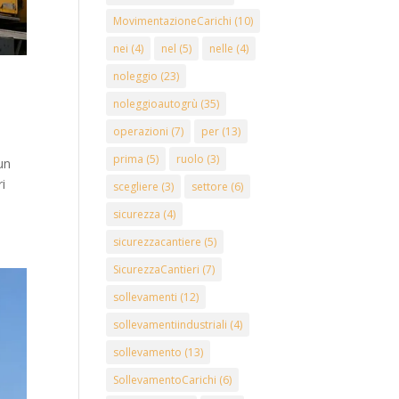
MovimentazioneCarichi
(10)
nei
(4)
nel
(5)
nelle
(4)
noleggio
(23)
noleggioautogrù
(35)
operazioni
(7)
per
(13)
prima
(5)
ruolo
(3)
un
i
scegliere
(3)
settore
(6)
sicurezza
(4)
sicurezzacantiere
(5)
SicurezzaCantieri
(7)
sollevamenti
(12)
sollevamentiindustriali
(4)
sollevamento
(13)
SollevamentoCarichi
(6)