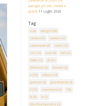
Differenze di costo tra
autogrù piccole, medie e
grandi
11 Luglio 2026
Tag
a
(6)
autogrù
(68)
cantiere
(5)
cantieri
(12)
cantieriedili
(6)
come
(12)
con
(10)
cosa
(4)
del
(12)
delle
(15)
di
(41)
differenze
(5)
durante
(4)
e
(29)
edilizia
(10)
gestione
(4)
gruindustriali
(4)
il
(15)
importanza
(4)
l
(8)
la
(5)
le
(7)
MacchineOperatrici
(4)