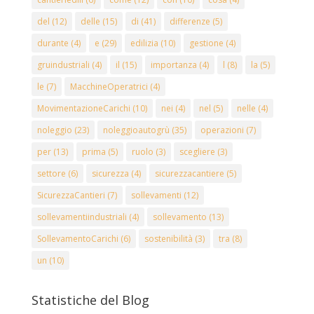
del
(12)
delle
(15)
di
(41)
differenze
(5)
durante
(4)
e
(29)
edilizia
(10)
gestione
(4)
gruindustriali
(4)
il
(15)
importanza
(4)
l
(8)
la
(5)
le
(7)
MacchineOperatrici
(4)
MovimentazioneCarichi
(10)
nei
(4)
nel
(5)
nelle
(4)
noleggio
(23)
noleggioautogrù
(35)
operazioni
(7)
per
(13)
prima
(5)
ruolo
(3)
scegliere
(3)
settore
(6)
sicurezza
(4)
sicurezzacantiere
(5)
SicurezzaCantieri
(7)
sollevamenti
(12)
sollevamentiindustriali
(4)
sollevamento
(13)
SollevamentoCarichi
(6)
sostenibilità
(3)
tra
(8)
un
(10)
Statistiche del Blog