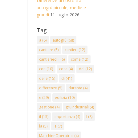
Differenze di costo tra
autogrù piccole, medie e
grandi
11 Luglio 2026
Tag
a
(6)
autogrù
(68)
cantiere
(5)
cantieri
(12)
cantieriedili
(6)
come
(12)
con
(10)
cosa
(4)
del
(12)
delle
(15)
di
(41)
differenze
(5)
durante
(4)
e
(29)
edilizia
(10)
gestione
(4)
gruindustriali
(4)
il
(15)
importanza
(4)
l
(8)
la
(5)
le
(7)
MacchineOperatrici
(4)