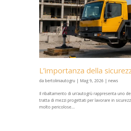
L’importanza della sicurez
da
bertoliniautogru
|
Mag 9, 2026
|
news
Il ribaltamento di un’autogrù rappresenta uno dei 
tratta di mezzi progettati per lavorare in sicure
molto pericolose....