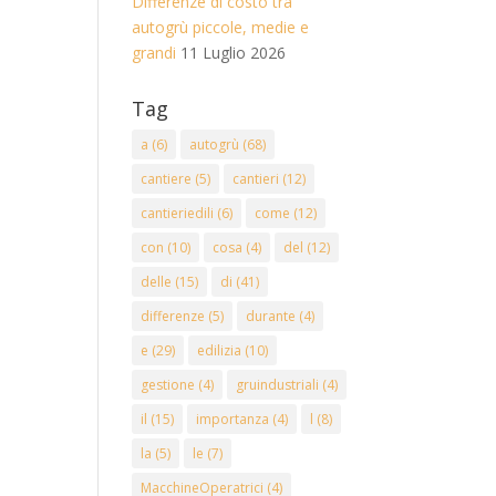
Differenze di costo tra
autogrù piccole, medie e
grandi
11 Luglio 2026
Tag
a
(6)
autogrù
(68)
cantiere
(5)
cantieri
(12)
cantieriedili
(6)
come
(12)
con
(10)
cosa
(4)
del
(12)
delle
(15)
di
(41)
differenze
(5)
durante
(4)
e
(29)
edilizia
(10)
gestione
(4)
gruindustriali
(4)
il
(15)
importanza
(4)
l
(8)
la
(5)
le
(7)
MacchineOperatrici
(4)