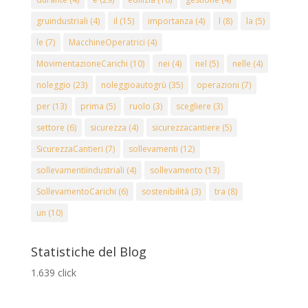
gruindustriali
(4)
il
(15)
importanza
(4)
l
(8)
la
(5)
le
(7)
MacchineOperatrici
(4)
MovimentazioneCarichi
(10)
nei
(4)
nel
(5)
nelle
(4)
noleggio
(23)
noleggioautogrù
(35)
operazioni
(7)
per
(13)
prima
(5)
ruolo
(3)
scegliere
(3)
settore
(6)
sicurezza
(4)
sicurezzacantiere
(5)
SicurezzaCantieri
(7)
sollevamenti
(12)
sollevamentiindustriali
(4)
sollevamento
(13)
SollevamentoCarichi
(6)
sostenibilità
(3)
tra
(8)
un
(10)
Statistiche del Blog
1.639 click