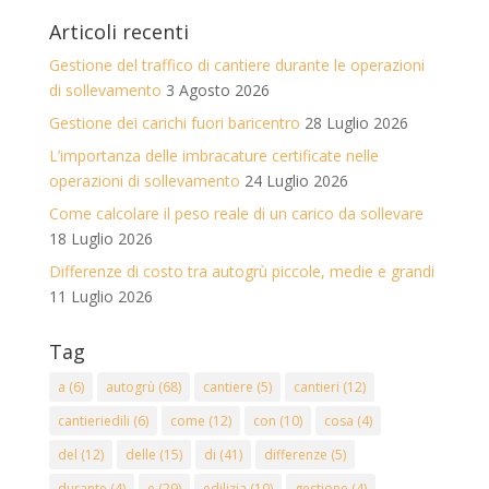
Articoli recenti
Gestione del traffico di cantiere durante le operazioni
di sollevamento
3 Agosto 2026
Gestione dei carichi fuori baricentro
28 Luglio 2026
L’importanza delle imbracature certificate nelle
operazioni di sollevamento
24 Luglio 2026
Come calcolare il peso reale di un carico da sollevare
18 Luglio 2026
Differenze di costo tra autogrù piccole, medie e grandi
11 Luglio 2026
Tag
a
(6)
autogrù
(68)
cantiere
(5)
cantieri
(12)
cantieriedili
(6)
come
(12)
con
(10)
cosa
(4)
del
(12)
delle
(15)
di
(41)
differenze
(5)
durante
(4)
e
(29)
edilizia
(10)
gestione
(4)