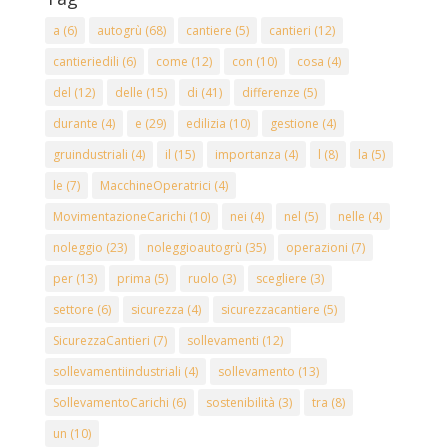
a
(6)
autogrù
(68)
cantiere
(5)
cantieri
(12)
cantieriedili
(6)
come
(12)
con
(10)
cosa
(4)
del
(12)
delle
(15)
di
(41)
differenze
(5)
durante
(4)
e
(29)
edilizia
(10)
gestione
(4)
gruindustriali
(4)
il
(15)
importanza
(4)
l
(8)
la
(5)
le
(7)
MacchineOperatrici
(4)
MovimentazioneCarichi
(10)
nei
(4)
nel
(5)
nelle
(4)
noleggio
(23)
noleggioautogrù
(35)
operazioni
(7)
per
(13)
prima
(5)
ruolo
(3)
scegliere
(3)
settore
(6)
sicurezza
(4)
sicurezzacantiere
(5)
SicurezzaCantieri
(7)
sollevamenti
(12)
sollevamentiindustriali
(4)
sollevamento
(13)
SollevamentoCarichi
(6)
sostenibilità
(3)
tra
(8)
un
(10)