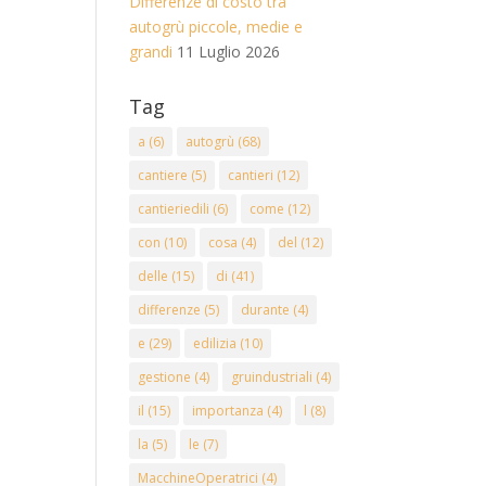
Differenze di costo tra
autogrù piccole, medie e
grandi
11 Luglio 2026
Tag
a
(6)
autogrù
(68)
cantiere
(5)
cantieri
(12)
cantieriedili
(6)
come
(12)
con
(10)
cosa
(4)
del
(12)
delle
(15)
di
(41)
differenze
(5)
durante
(4)
e
(29)
edilizia
(10)
gestione
(4)
gruindustriali
(4)
il
(15)
importanza
(4)
l
(8)
la
(5)
le
(7)
MacchineOperatrici
(4)