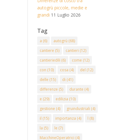
Differenze di costo tra
autogrù piccole, medie e
grandi
11 Luglio 2026
Tag
a
(6)
autogrù
(68)
cantiere
(5)
cantieri
(12)
cantieriedili
(6)
come
(12)
con
(10)
cosa
(4)
del
(12)
delle
(15)
di
(41)
differenze
(5)
durante
(4)
e
(29)
edilizia
(10)
gestione
(4)
gruindustriali
(4)
il
(15)
importanza
(4)
l
(8)
la
(5)
le
(7)
MacchineOperatrici
(4)