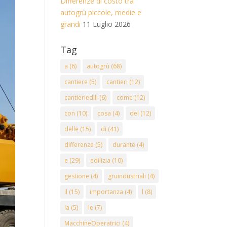
Differenze di costo tra
autogrù piccole, medie e
grandi
11 Luglio 2026
Tag
a
(6)
autogrù
(68)
cantiere
(5)
cantieri
(12)
cantieriedili
(6)
come
(12)
con
(10)
cosa
(4)
del
(12)
delle
(15)
di
(41)
differenze
(5)
durante
(4)
e
(29)
edilizia
(10)
gestione
(4)
gruindustriali
(4)
il
(15)
importanza
(4)
l
(8)
la
(5)
le
(7)
MacchineOperatrici
(4)