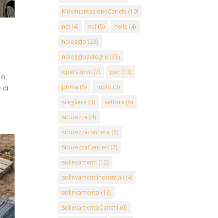
MovimentazioneCarichi
(10)
nei
(4)
nel
(5)
nelle
(4)
noleggio
(23)
noleggioautogrù
(35)
operazioni
(7)
per
(13)
 o
prima
(5)
ruolo
(3)
 di
scegliere
(3)
settore
(6)
sicurezza
(4)
sicurezzacantiere
(5)
SicurezzaCantieri
(7)
sollevamenti
(12)
sollevamentiindustriali
(4)
sollevamento
(13)
SollevamentoCarichi
(6)