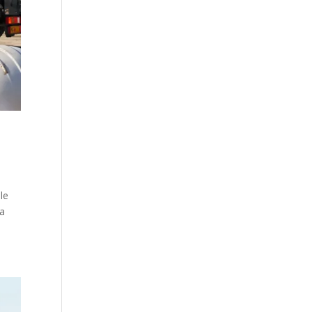
le
ia