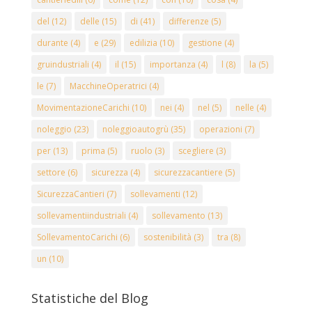
del
(12)
delle
(15)
di
(41)
differenze
(5)
durante
(4)
e
(29)
edilizia
(10)
gestione
(4)
gruindustriali
(4)
il
(15)
importanza
(4)
l
(8)
la
(5)
le
(7)
MacchineOperatrici
(4)
MovimentazioneCarichi
(10)
nei
(4)
nel
(5)
nelle
(4)
noleggio
(23)
noleggioautogrù
(35)
operazioni
(7)
per
(13)
prima
(5)
ruolo
(3)
scegliere
(3)
settore
(6)
sicurezza
(4)
sicurezzacantiere
(5)
SicurezzaCantieri
(7)
sollevamenti
(12)
sollevamentiindustriali
(4)
sollevamento
(13)
SollevamentoCarichi
(6)
sostenibilità
(3)
tra
(8)
un
(10)
Statistiche del Blog