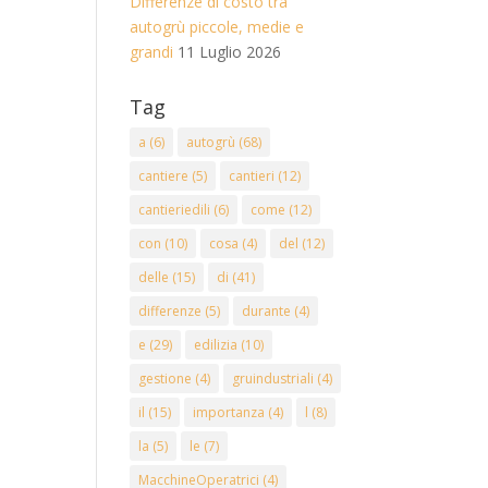
Differenze di costo tra
autogrù piccole, medie e
grandi
11 Luglio 2026
Tag
a
(6)
autogrù
(68)
cantiere
(5)
cantieri
(12)
cantieriedili
(6)
come
(12)
con
(10)
cosa
(4)
del
(12)
delle
(15)
di
(41)
differenze
(5)
durante
(4)
e
(29)
edilizia
(10)
gestione
(4)
gruindustriali
(4)
il
(15)
importanza
(4)
l
(8)
la
(5)
le
(7)
MacchineOperatrici
(4)