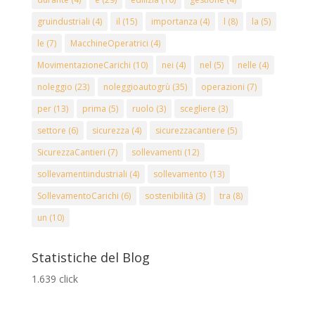
gruindustriali
(4)
il
(15)
importanza
(4)
l
(8)
la
(5)
le
(7)
MacchineOperatrici
(4)
MovimentazioneCarichi
(10)
nei
(4)
nel
(5)
nelle
(4)
noleggio
(23)
noleggioautogrù
(35)
operazioni
(7)
per
(13)
prima
(5)
ruolo
(3)
scegliere
(3)
settore
(6)
sicurezza
(4)
sicurezzacantiere
(5)
SicurezzaCantieri
(7)
sollevamenti
(12)
sollevamentiindustriali
(4)
sollevamento
(13)
SollevamentoCarichi
(6)
sostenibilità
(3)
tra
(8)
un
(10)
Statistiche del Blog
1.639 click