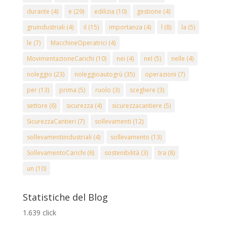
durante
(4)
e
(29)
edilizia
(10)
gestione
(4)
gruindustriali
(4)
il
(15)
importanza
(4)
l
(8)
la
(5)
le
(7)
MacchineOperatrici
(4)
MovimentazioneCarichi
(10)
nei
(4)
nel
(5)
nelle
(4)
noleggio
(23)
noleggioautogrù
(35)
operazioni
(7)
per
(13)
prima
(5)
ruolo
(3)
scegliere
(3)
settore
(6)
sicurezza
(4)
sicurezzacantiere
(5)
SicurezzaCantieri
(7)
sollevamenti
(12)
sollevamentiindustriali
(4)
sollevamento
(13)
SollevamentoCarichi
(6)
sostenibilità
(3)
tra
(8)
un
(10)
Statistiche del Blog
1.639 click