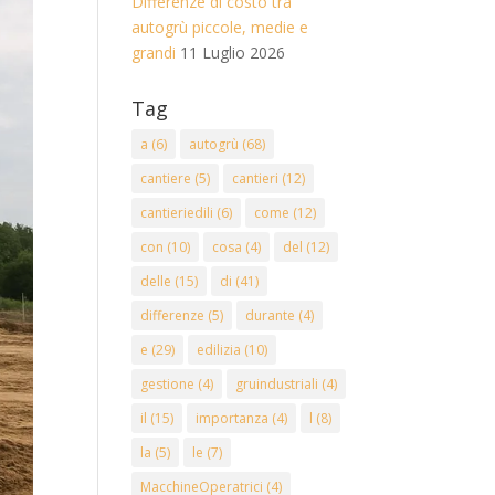
Differenze di costo tra
autogrù piccole, medie e
grandi
11 Luglio 2026
Tag
a
(6)
autogrù
(68)
cantiere
(5)
cantieri
(12)
cantieriedili
(6)
come
(12)
con
(10)
cosa
(4)
del
(12)
delle
(15)
di
(41)
differenze
(5)
durante
(4)
e
(29)
edilizia
(10)
gestione
(4)
gruindustriali
(4)
il
(15)
importanza
(4)
l
(8)
la
(5)
le
(7)
MacchineOperatrici
(4)