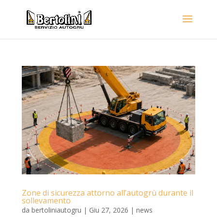
Zone di sicurezza attorno all’autogrù durante il
sollevamento
da
bertoliniautogru
|
Giu 27, 2026
|
news