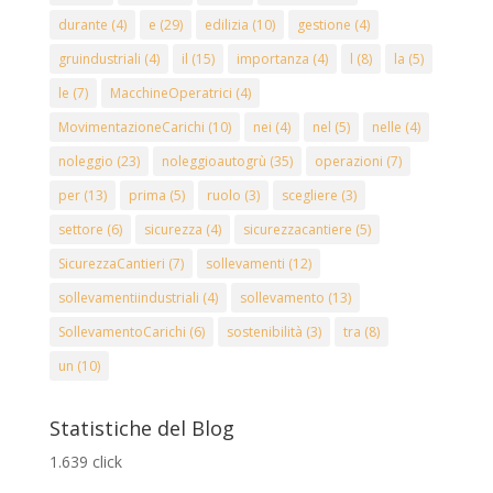
durante
(4)
e
(29)
edilizia
(10)
gestione
(4)
gruindustriali
(4)
il
(15)
importanza
(4)
l
(8)
la
(5)
le
(7)
MacchineOperatrici
(4)
MovimentazioneCarichi
(10)
nei
(4)
nel
(5)
nelle
(4)
noleggio
(23)
noleggioautogrù
(35)
operazioni
(7)
per
(13)
prima
(5)
ruolo
(3)
scegliere
(3)
settore
(6)
sicurezza
(4)
sicurezzacantiere
(5)
SicurezzaCantieri
(7)
sollevamenti
(12)
sollevamentiindustriali
(4)
sollevamento
(13)
SollevamentoCarichi
(6)
sostenibilità
(3)
tra
(8)
un
(10)
Statistiche del Blog
1.639 click