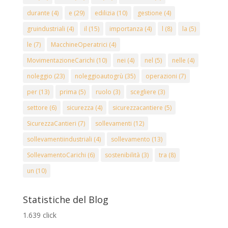
durante
(4)
e
(29)
edilizia
(10)
gestione
(4)
gruindustriali
(4)
il
(15)
importanza
(4)
l
(8)
la
(5)
le
(7)
MacchineOperatrici
(4)
MovimentazioneCarichi
(10)
nei
(4)
nel
(5)
nelle
(4)
noleggio
(23)
noleggioautogrù
(35)
operazioni
(7)
per
(13)
prima
(5)
ruolo
(3)
scegliere
(3)
settore
(6)
sicurezza
(4)
sicurezzacantiere
(5)
SicurezzaCantieri
(7)
sollevamenti
(12)
sollevamentiindustriali
(4)
sollevamento
(13)
SollevamentoCarichi
(6)
sostenibilità
(3)
tra
(8)
un
(10)
Statistiche del Blog
1.639 click