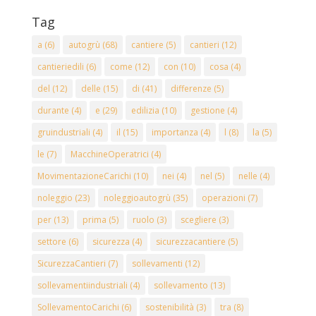
Tag
a
(6)
autogrù
(68)
cantiere
(5)
cantieri
(12)
cantieriedili
(6)
come
(12)
con
(10)
cosa
(4)
del
(12)
delle
(15)
di
(41)
differenze
(5)
durante
(4)
e
(29)
edilizia
(10)
gestione
(4)
gruindustriali
(4)
il
(15)
importanza
(4)
l
(8)
la
(5)
le
(7)
MacchineOperatrici
(4)
MovimentazioneCarichi
(10)
nei
(4)
nel
(5)
nelle
(4)
noleggio
(23)
noleggioautogrù
(35)
operazioni
(7)
per
(13)
prima
(5)
ruolo
(3)
scegliere
(3)
settore
(6)
sicurezza
(4)
sicurezzacantiere
(5)
SicurezzaCantieri
(7)
sollevamenti
(12)
sollevamentiindustriali
(4)
sollevamento
(13)
SollevamentoCarichi
(6)
sostenibilità
(3)
tra
(8)