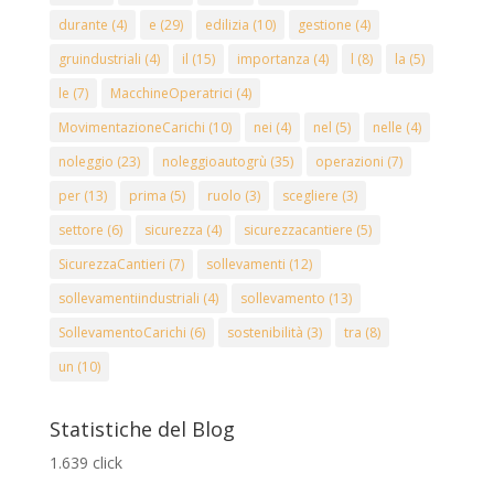
durante
(4)
e
(29)
edilizia
(10)
gestione
(4)
gruindustriali
(4)
il
(15)
importanza
(4)
l
(8)
la
(5)
le
(7)
MacchineOperatrici
(4)
MovimentazioneCarichi
(10)
nei
(4)
nel
(5)
nelle
(4)
noleggio
(23)
noleggioautogrù
(35)
operazioni
(7)
per
(13)
prima
(5)
ruolo
(3)
scegliere
(3)
settore
(6)
sicurezza
(4)
sicurezzacantiere
(5)
SicurezzaCantieri
(7)
sollevamenti
(12)
sollevamentiindustriali
(4)
sollevamento
(13)
SollevamentoCarichi
(6)
sostenibilità
(3)
tra
(8)
un
(10)
Statistiche del Blog
1.639 click