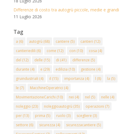
18 Luglio 2026
Differenze di costo tra autogrù piccole, medie e grandi
11 Luglio 2026
Tag
a
(6)
autogrù
(68)
cantiere
(5)
cantieri
(12)
cantieriedili
(6)
come
(12)
con
(10)
cosa
(4)
del
(12)
delle
(15)
di
(41)
differenze
(5)
durante
(4)
e
(29)
edilizia
(10)
gestione
(4)
gruindustriali
(4)
il
(15)
importanza
(4)
l
(8)
la
(5)
le
(7)
MacchineOperatrici
(4)
MovimentazioneCarichi
(10)
nei
(4)
nel
(5)
nelle
(4)
noleggio
(23)
noleggioautogrù
(35)
operazioni
(7)
per
(13)
prima
(5)
ruolo
(3)
scegliere
(3)
settore
(6)
sicurezza
(4)
sicurezzacantiere
(5)