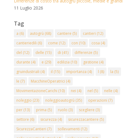
Differenze di costo tra autogrù piccole, medie e grandi
11 Luglio 2026
Tag
a
(6)
autogrù
(68)
cantiere
(5)
cantieri
(12)
cantieriedili
(6)
come
(12)
con
(10)
cosa
(4)
del
(12)
delle
(15)
di
(41)
differenze
(5)
durante
(4)
e
(29)
edilizia
(10)
gestione
(4)
gruindustriali
(4)
il
(15)
importanza
(4)
l
(8)
la
(5)
le
(7)
MacchineOperatrici
(4)
MovimentazioneCarichi
(10)
nei
(4)
nel
(5)
nelle
(4)
noleggio
(23)
noleggioautogrù
(35)
operazioni
(7)
per
(13)
prima
(5)
ruolo
(3)
scegliere
(3)
settore
(6)
sicurezza
(4)
sicurezzacantiere
(5)
SicurezzaCantieri
(7)
sollevamenti
(12)