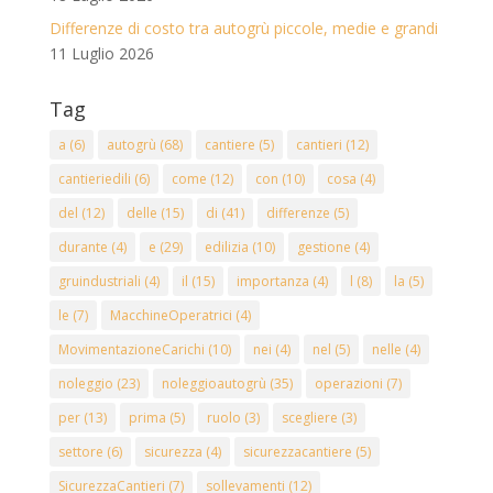
Differenze di costo tra autogrù piccole, medie e grandi
11 Luglio 2026
Tag
a
(6)
autogrù
(68)
cantiere
(5)
cantieri
(12)
cantieriedili
(6)
come
(12)
con
(10)
cosa
(4)
del
(12)
delle
(15)
di
(41)
differenze
(5)
durante
(4)
e
(29)
edilizia
(10)
gestione
(4)
gruindustriali
(4)
il
(15)
importanza
(4)
l
(8)
la
(5)
le
(7)
MacchineOperatrici
(4)
MovimentazioneCarichi
(10)
nei
(4)
nel
(5)
nelle
(4)
noleggio
(23)
noleggioautogrù
(35)
operazioni
(7)
per
(13)
prima
(5)
ruolo
(3)
scegliere
(3)
settore
(6)
sicurezza
(4)
sicurezzacantiere
(5)
SicurezzaCantieri
(7)
sollevamenti
(12)