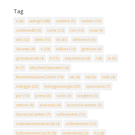
Tag
a
(6)
autogrù
(68)
cantiere
(5)
cantieri
(12)
cantieriedili
(6)
come
(12)
con
(10)
cosa
(4)
del
(12)
delle
(15)
di
(41)
differenze
(5)
durante
(4)
e
(29)
edilizia
(10)
gestione
(4)
gruindustriali
(4)
il
(15)
importanza
(4)
l
(8)
la
(5)
le
(7)
MacchineOperatrici
(4)
MovimentazioneCarichi
(10)
nei
(4)
nel
(5)
nelle
(4)
noleggio
(23)
noleggioautogrù
(35)
operazioni
(7)
per
(13)
prima
(5)
ruolo
(3)
scegliere
(3)
settore
(6)
sicurezza
(4)
sicurezzacantiere
(5)
SicurezzaCantieri
(7)
sollevamenti
(12)
sollevamentiindustriali
(4)
sollevamento
(13)
SollevamentoCarichi
(6)
sostenibilità
(3)
tra
(8)