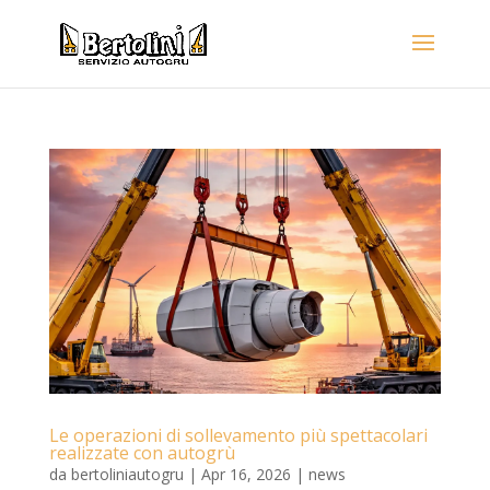
Le operazioni di sollevamento più spettacolari
realizzate con autogrù
da
bertoliniautogru
|
Apr 16, 2026
|
news