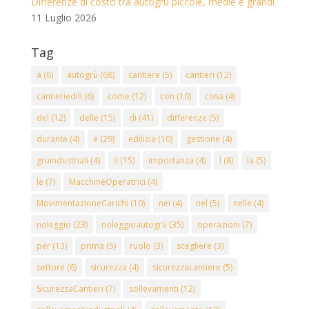
Differenze di costo tra autogrù piccole, medie e grandi
11 Luglio 2026
Tag
a
(6)
autogrù
(68)
cantiere
(5)
cantieri
(12)
cantieriedili
(6)
come
(12)
con
(10)
cosa
(4)
del
(12)
delle
(15)
di
(41)
differenze
(5)
durante
(4)
e
(29)
edilizia
(10)
gestione
(4)
gruindustriali
(4)
il
(15)
importanza
(4)
l
(8)
la
(5)
le
(7)
MacchineOperatrici
(4)
MovimentazioneCarichi
(10)
nei
(4)
nel
(5)
nelle
(4)
noleggio
(23)
noleggioautogrù
(35)
operazioni
(7)
per
(13)
prima
(5)
ruolo
(3)
scegliere
(3)
settore
(6)
sicurezza
(4)
sicurezzacantiere
(5)
SicurezzaCantieri
(7)
sollevamenti
(12)